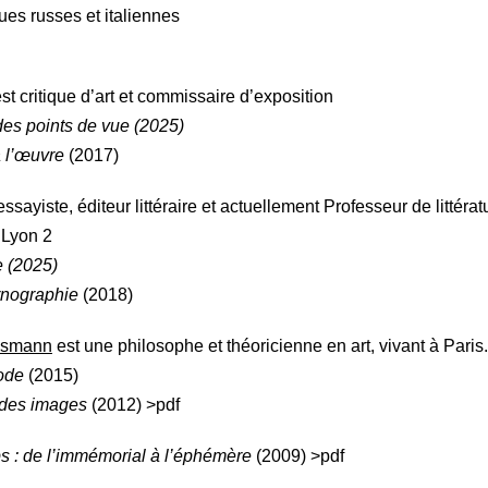
ues russes et italiennes
st critique d’art et commissaire d’exposition
 des points de vue (2025)
à l’œuvre
(2017)
ssayiste, éditeur littéraire et actuellement Professeur de littéra
 Lyon 2
e (2025)
rnographie
(2018)
cksmann
est une philosophe et théoricienne en art, vivant à Paris.
ode
(2015)
des images
(2012)
>pdf
s : de l’immémorial à l’éphémère
(2009) >pdf