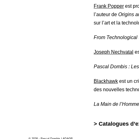
Frank Popper
est pro
l’auteur de
Origins a
sur l’art et la technol
From Technological t
Joseph Nechvatal
es
Pascal Dombis : Les 
Blackhawk
est un cri
des nouvelles techn
La Main de l’Homm
> Catalogues d’e
© 2026 - Pascal Dombis | ADAGP