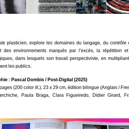
te plasticien, explore les domaines du langage, du contrôle et d
des environnements marqués par l’excès, la répétition et l
ques, dans lesquels son travail perspectiviste, en multiplian
ment les publics.
ie : Pascal Dombis / Post-Digital (2025)
pages (200 color ill.), 23 x 29 cm, édition bilingue (Anglais / Fre
erchiche, Paula Braga, Clara Figueiredo, Didier Girard, F