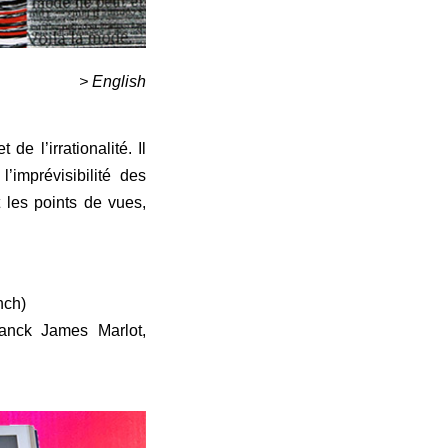
> English
e l’irrationalité. Il
’imprévisibilité des
t les points de vues,
nch)
ranck James Marlot,