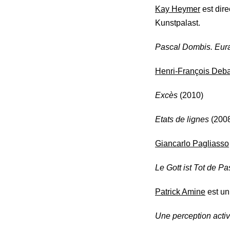
Kay Heymer
est dir
Kunstpalast.
Pascal Dombis. Eura
Henri-François Deba
Excès
(2010)
Etats de lignes
(200
Giancarlo Pagliasso
Le Gott ist Tot de P
Patrick Amine
est un 
Une perception acti