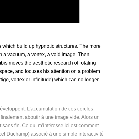
es which build up hypnotic structures. The more
in a vacuum, a vortex, a void image. Then
mbis moves the aesthetic research of rotating
r space, and focuses his attention on a problem
tigo, vortex or infinitude) which can no longer
e développent. L’accumulation de ces cercles
finalement aboutir à une image vide. Alors un
 sans fin. Ce qui m’intéresse ici est comment
rcel Duchamp) associé à une simple interactivité