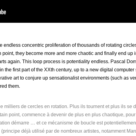
e endless concentric proliferation of thousands of rotating circl
ain point, they become more and more chaotic and finally end up 
starts again. This loop process is potentiality endless. Pascal Do
 the first part of the XXth century, up to a new digital compute
rative art to conjure up sensationalist environments (such as ver
red them.
e milliers de cercles en rotation. Plus ils tournent et plus ils s
tain point, commence à devenir de plus en plus chaotique, pour 
otation démarre … et ce mécanisme de boucle est potentiellement
s (principe déjà utilisé par de nombreux artistes, notamment Ma