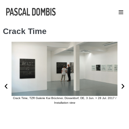
Crack Time
sseldorf, DE, 3 Jun. > 28 Jul. 2017 /
Crack Time, TZR Galerie Kai Brückner, Düsseldorf, DE, 3 J
on view
Installation view